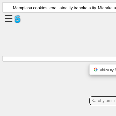
Mampiasa cookies tena ilaina ity tranokala ity. Miaraka
Mamorona
pejy
Mamorona
vondrona
Articles
Tohizo ny 
Agenda
Fialam-
boly
Tambazotram-
pifandraisana